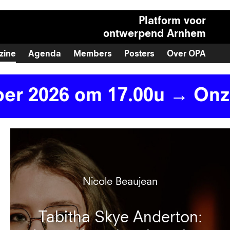
Platform voor
ontwerpend Arnhem
zine
Agenda
Members
Posters
Over OPA
 17.00u
→ Onze volgende 
Nicole Beaujean
Tabitha Skye Anderton: