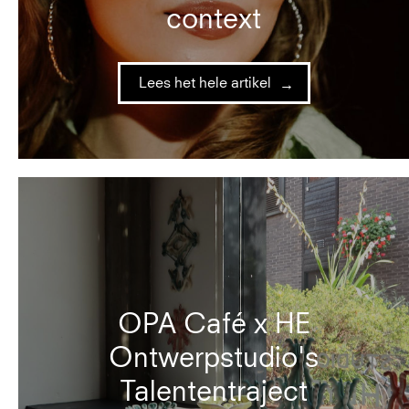
context
Lees het hele artikel
OPA Café x HE
Ontwerpstudio's
Talententraject