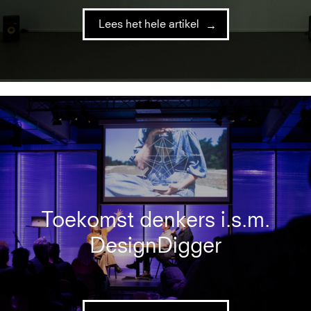
Lees het hele artikel
Toekomst denkers i.s.m.
DesignDigger