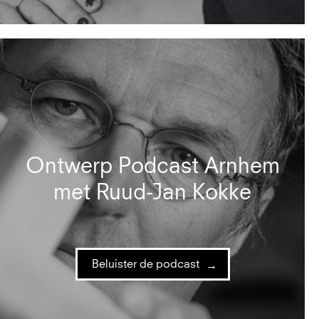
Ontwerp Podcast Arnhem
met Ruud-Jan Kokke
Beluister de podcast