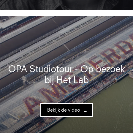
OPA Studiotour - Op bezoek
bij Het Lab
Bekijk de video