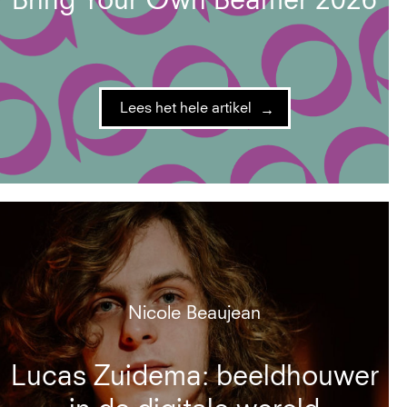
Bring Your Own Beamer 2026
Lees het hele artikel
Nicole Beaujean
Lucas Zuidema: beeldhouwer