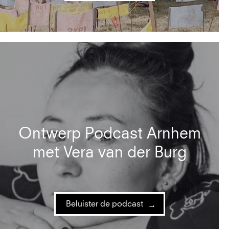
Ontwerp Podcast Arnhem
met Vera van der Burg
Beluister de podcast