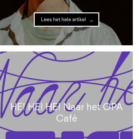
Lees het hele artikel
HE! HE! HE! Naar het OPA
Café