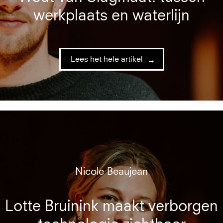
werkplaats en waterlijn
Lees het hele artikel
Nicole Beaujean
Lotte Bruinink maakt verborgen