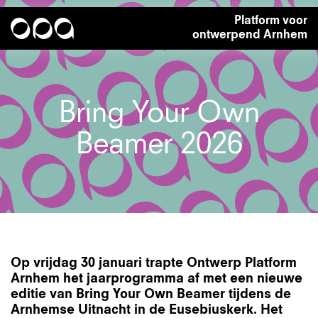
Overslaan
Platform voor
en
ontwerpend Arnhem
naar
de
inhoud
gaan
Bring Your Own
Beamer 2026
Op vrijdag 30 januari trapte Ontwerp Platform
Arnhem het jaarprogramma af met een nieuwe
editie van Bring Your Own Beamer tijdens de
Arnhemse Uitnacht in de Eusebiuskerk. Het