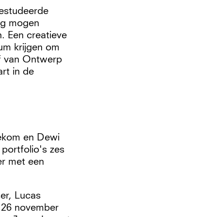
gestudeerde
dig mogen
. Een creatieve
ium krijgen om
ief van Ontwerp
rt in de
nekom en Dewi
portfolio's zes
er met een
er, Lucas
d 26 november