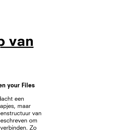
p van
n your Files
dacht een
mapjes, maar
enstructuur van
 geschreven om
 verbinden. Zo