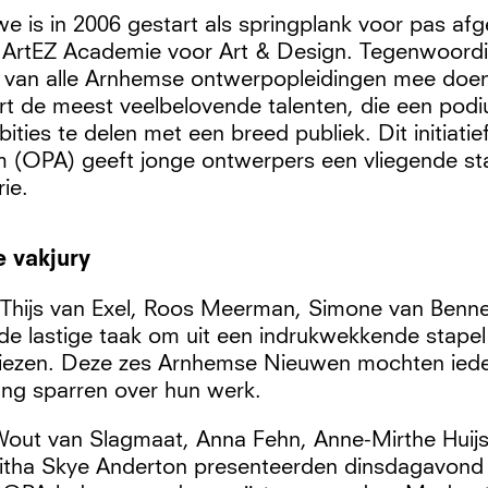
 is in 2006 gestart als springplank voor pas af
 ArtEZ Academie voor Art & Design. Tegenwoor
 van alle Arnhemse ontwerpopleidingen mee doen
ert de meest veelbelovende talenten, die een pod
ities te delen met een breed publiek. Dit initiat
 (OPA) geeft jonge ontwerpers een vliegende sta
rie.
 vakjury
 (Thijs van Exel, Roos Meerman, Simone van Ben
de lastige taak om uit een indrukwekkende stapel 
kiezen. Deze zes Arnhemse Nieuwen mochten ied
lang sparren over hun werk.
 Wout van Slagmaat, Anna Fehn, Anne-Mirthe Huijs
itha Skye Anderton presenteerden dinsdagavon