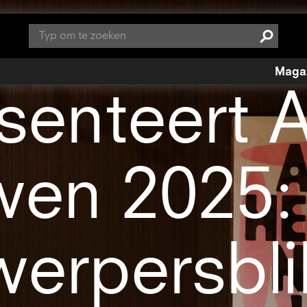
Search
Maga
senteert 
en 2025: 
werpersbli