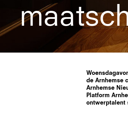
maatsch
Woensdagavond
de Arnhemse c
Arnhemse Nieu
Platform Arnhe
ontwerptalent 