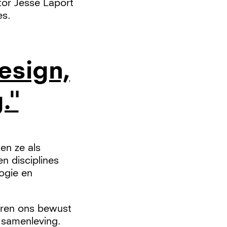
or Jesse Laport
es.
esign,
."
ken ze als
n disciplines
ogie en
eren ons bewust
 samenleving.