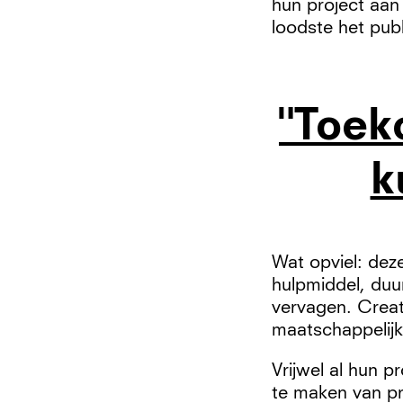
hun project aan
loodste het pub
"Toek
k
Wat opviel: deze
hulpmiddel, duu
vervagen. Creat
maatschappelijk
Vrijwel al hun 
te maken van p