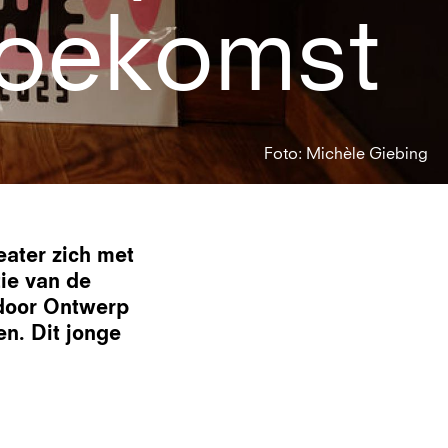
toekomst
Foto: Michèle Giebing
ater zich met
ie van de
door Ontwerp
en. Dit jonge