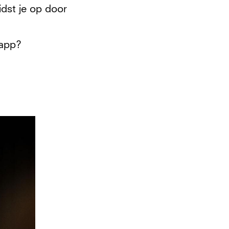
idst je op door
 app?