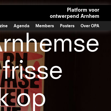
Platform voor
ontwerpend Arnhem
zine
Agenda
Members
Posters
Over OPA
Arnhemse
frisse
k op