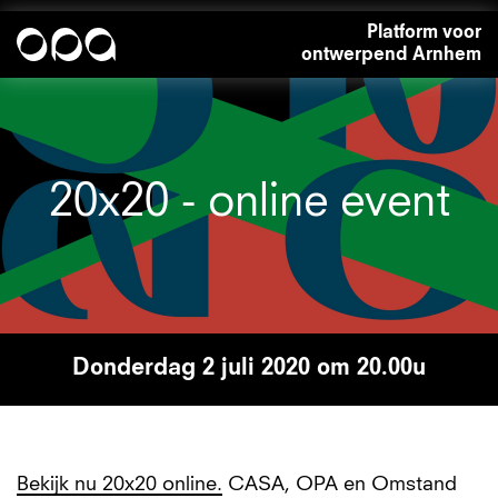
Overslaan
Platform voor
en
ontwerpend Arnhem
naar
de
inhoud
gaan
20x20 - online event
donderdag 2 juli 2020 om 20.00u
Bekijk nu 20x20 online.
CASA, OPA en Omstand