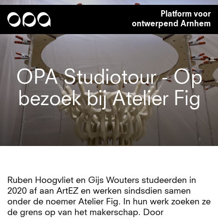
Overslaan
Platform voor
en
ontwerpend Arnhem
naar
de
inhoud
gaan
OPA Studiotour - Op
bezoek bij Atelier Fig
Ruben Hoogvliet en Gijs Wouters studeerden in
2020 af aan ArtEZ en werken sindsdien samen
onder de noemer Atelier Fig. In hun werk zoeken ze
de grens op van het makerschap. Door