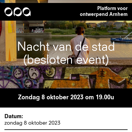
Overslaan
Platform voor
en
ontwerpend Arnhem
naar
de
inhoud
gaan
Nacht van de stad
(besloten event)
zondag 8 oktober 2023 om 19.00u
Datum
zondag 8 oktober 2023